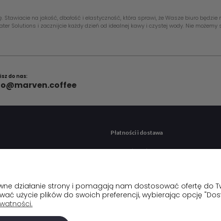
ę. Stawiacie na jakość, dbałość i elastyczność, która sprawi, że Wasze biuro będz
ter Solutions i zacznijcie każdy dzień od idealnej kawy i czystej wody. Nie możem
isz do nas:
fo@marven.coffee
Płatności i dostawa
enia
Formy płatności
onta
Czas i koszty dostawy
a
rawne działanie strony i pomagają nam dostosować ofertę do 
ować użycie plików do swoich preferencji, wybierając opcję "Dos
ywatności.