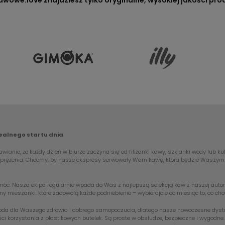
awowe.love znajdziesz tylko oryginalne, wysokiej jakości pro
dealnego startu dnia
wianie, że każdy dzień w biurze zaczyna się od filiżanki kawy, szklanki wody lub k
odprężenia. Chcemy, by nasze ekspresy serwowały Wam kawę, która będzie Waszym c
óc. Nasza ekipa regularnie wpada do Was z najlepszą selekcją kaw z naszej autorski
my mieszanki, które zadowolą każde podniebienie – wybierajcie co miesiąc to, co c
woda dla Waszego zdrowia i dobrego samopoczucia, dlatego nasze nowoczesne dystryb
ci korzystania z plastikowych butelek. Są proste w obsłudze, bezpieczne i wygodne