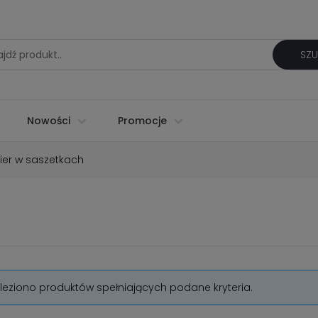
SZU
Nowości
Promocje
ier w saszetkach
aleziono produktów spełniających podane kryteria.