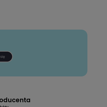
 się
roducenta