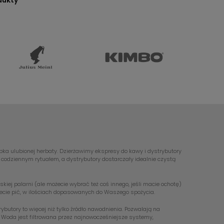
dukty
ubka ulubionej herbaty. Dzierżawimy ekspresy do kawy i dystrybutory
odziennym rytuałem, a dystrybutory dostarczały idealnie czystą
ej palarni (ale możecie wybrać też coś innego, jeśli macie ochotę)
hcecie pić, w ilościach dopasowanych do Waszego spożycia.
utory to więcej niż tylko źródło nawodnienia. Pozwalają na
. Woda jest filtrowana przez najnowocześniejsze systemy,