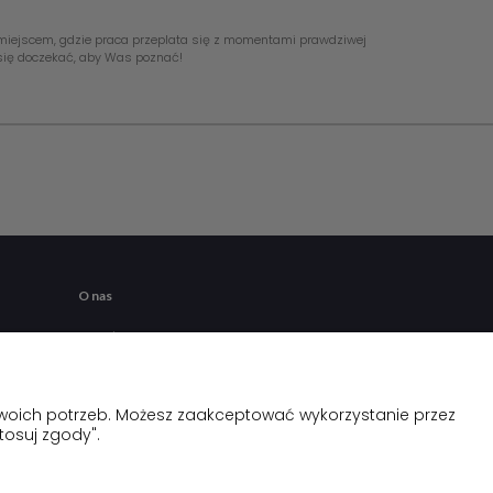
ie miejscem, gdzie praca przeplata się z momentami prawdziwej
y się doczekać, aby Was poznać!
O nas
Kontakt
Twoich potrzeb. Możesz zaakceptować wykorzystanie przez
tosuj zgody".