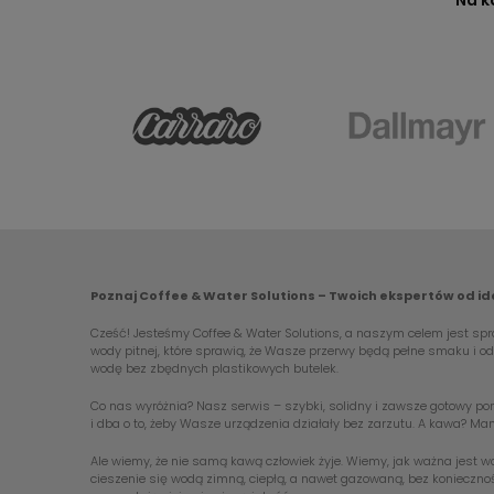
Na k
Poznaj Coffee & Water Solutions – Twoich ekspertów od i
Cześć! Jesteśmy Coffee & Water Solutions, a naszym celem jest spra
wody pitnej, które sprawią, że Wasze przerwy będą pełne smaku i 
wodę bez zbędnych plastikowych butelek.
Co nas wyróżnia? Nasz serwis – szybki, solidny i zawsze gotowy pom
i dba o to, żeby Wasze urządzenia działały bez zarzutu. A kawa? Ma
Ale wiemy, że nie samą kawą człowiek żyje. Wiemy, jak ważna jest 
cieszenie się wodą zimną, ciepłą, a nawet gazowaną, bez koniecznoś