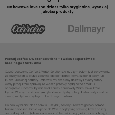
Na kawowe.love znajdziesz tylko oryginalne, wysokiej
jakości produkty
Poznaj Coffee & Water Solutions – Twoich ekspertów od
idealnego startu dnia
Cześć! Jesteśmy Coffee & Water Solutions, a naszym celem jest sprawianie,
że każdy dzień w biurze zaczyna się od filiżanki kawy, szklanki wody lub
kubka ulubionej herbaty. Dzierżawimy ekspresy do kawy i dystrybutory
wody pitnej, które sprawią, że Wasze przerwy będą pełne smaku i
odprężenia. Chcemy, by nasze ekspresy serwowały Wam kawę, która
będzie Waszym codziennym rytuałem, a dystrybutory dostarczały idealnie
czystą wodę bez zbędnych plastikowych butelek.
Co nas wyróżnia? Nasz serwis – szybki, solidny i zawsze gotowy pomóc.
Nasza ekipa regularnie wpada do Was z najlepszą selekcją kaw z naszej
autorskiej palarni (ale możecie wybrać też coś innego, jeśli macie ochotę) i