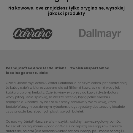
Na kawowe.love znajdziesz tylko oryginalne, wysokiej
jakości produkty
Poznaj Coffee & Water Solutions – Twoich ekspertów od
idealnego startu dnia
Cześć! Jesteśmy Coffee & Water Solutions, a naszym celem jest sprawianie,
że każdy dzień w biurze zaczyna się od filiżanki kawy, szklanki wody lub
kubka ulubionej herbaty. Dzierżawimy ekspresy do kawy i dystrybutory
wody pitnej, które sprawią, że Wasze przerwy będą pełne smaku i
odprężenia. Chcemy, by nasze ekspresy serwowały Wam kawę, która
będzie Waszym codziennym rytuałem, a dystrybutory dostarczały idealnie
czystą wodę bez zbędnych plastikowych butelek.
Co nas wyróżnia? Nasz serwis – szybki, solidny i zawsze gotowy pomóc.
Nasza ekipa regularnie wpada do Was z najlepszą selekcją kaw z naszej
autorskiej palarni (ale możecie wybrać też coś innego, jeśli macie ochotę) i