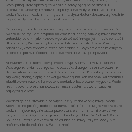
kubka ulubionej herbaty. Dzierżawimy ekspresy do kawy i dystrybutory
wody pitnej, które sprawią, że Wasze przerwy będą pełne smaku i
odprężenia. Chcemy, by nasze ekspresy serwowały Wam kawę, która
będzie Waszym codziennym rytuałem, a dystrybutory dostarczały idealnie
czystą wodę bez zbędnych plastikowych butelek.
Co nas wyróżnia? Nasz serwis – szybki, solidny i zawsze gotowy pomóc.
Nasza ekipa regularnie wpada do Was z najlepszą selekcją kaw z naszej
autorskiej palarni (ale możecie wybrać też coś innego, jeśli macie ochotę) i
dba o to, żeby Wasze urządzenia działały bez zarzutu. A kawa? Mamy
mieszanki, które zadowolą każde podniebienie – wybierajcie co miesiąc to,
co chcecie pić, w ilościach dopasowanych do Waszego spożycia.
Ale wiemy, że nie samą kawą człowiek żyje. Wiemy, jak ważna jest woda dla
Waszego zdrowia i dobrego samopoczucia, dlatego nasze nowoczesne
dystrybutory to więcej niż tylko źródło nawodnienia. Pozwalają na cieszenie
się wodą zimną, ciepłą, a nawet gazowaną, bez konieczności korzystania z
plastikowych butelek. Są proste w obsłudze, bezpieczne i wygodne. Woda
jest filtrowana przez najnowocześniejsze systemy, gwarantując jej
najwyższą jakość.
Wybierając nas, stawiacie na więcej niż tylko doskonałą kawę i wodę.
Stawiacie na jakość, dbałość i elastyczność, która sprawi, że Wasze biuro
będzie miejscem, gdzie praca przeplata się z momentami prawdziwej
przyjemności. Dołączcie do grona zadowolonych klientów Coffee & Water
Solutions i zacznijcie każdy dzień od idealnej kawy i czystej wody. Nie
możemy się doczekać, aby Was poznać!