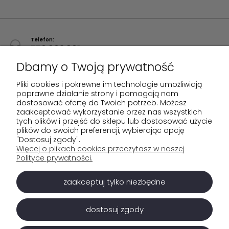
Telefon:
570 903 901
Dbamy o Twoją prywatność
Napisz do nas:
info@marven.coffee
Pliki cookies i pokrewne im technologie umożliwiają
poprawne działanie strony i pomagają nam
dostosować ofertę do Twoich potrzeb. Możesz
zaakceptować wykorzystanie przez nas wszystkich
tych plików i przejść do sklepu lub dostosować użycie
Pomoc
plików do swoich preferencji, wybierając opcję
"Dostosuj zgody".
Moje konto
Więcej o plikach cookies przeczytasz w naszej
Polityce prywatności.
Płatności i dostawa
zaakceptuj tylko niezbędne
O nas
dostosuj zgody