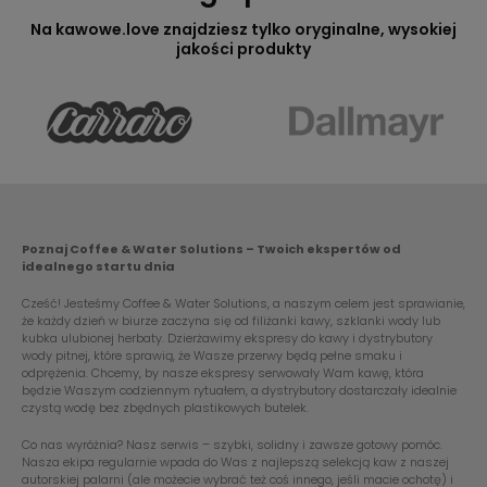
Na kawowe.love znajdziesz tylko oryginalne, wysokiej
jakości produkty
Poznaj Coffee & Water Solutions – Twoich ekspertów od
idealnego startu dnia
Cześć! Jesteśmy Coffee & Water Solutions, a naszym celem jest sprawianie,
że każdy dzień w biurze zaczyna się od filiżanki kawy, szklanki wody lub
kubka ulubionej herbaty. Dzierżawimy ekspresy do kawy i dystrybutory
wody pitnej, które sprawią, że Wasze przerwy będą pełne smaku i
odprężenia. Chcemy, by nasze ekspresy serwowały Wam kawę, która
będzie Waszym codziennym rytuałem, a dystrybutory dostarczały idealnie
czystą wodę bez zbędnych plastikowych butelek.
Co nas wyróżnia? Nasz serwis – szybki, solidny i zawsze gotowy pomóc.
Nasza ekipa regularnie wpada do Was z najlepszą selekcją kaw z naszej
autorskiej palarni (ale możecie wybrać też coś innego, jeśli macie ochotę) i