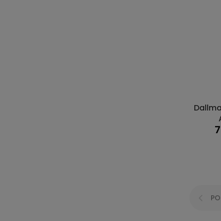
Dallma
7
PO