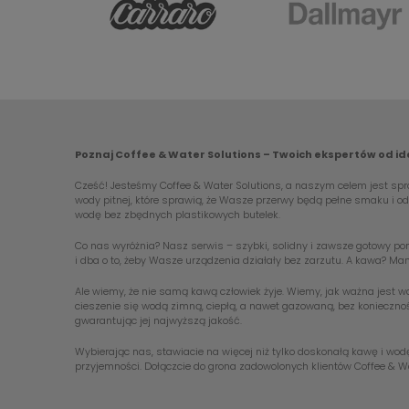
Poznaj Coffee & Water Solutions – Twoich ekspertów od i
Cześć! Jesteśmy Coffee & Water Solutions, a naszym celem jest spra
wody pitnej, które sprawią, że Wasze przerwy będą pełne smaku i 
wodę bez zbędnych plastikowych butelek.
Co nas wyróżnia? Nasz serwis – szybki, solidny i zawsze gotowy pom
i dba o to, żeby Wasze urządzenia działały bez zarzutu. A kawa? Ma
Ale wiemy, że nie samą kawą człowiek żyje. Wiemy, jak ważna jest 
cieszenie się wodą zimną, ciepłą, a nawet gazowaną, bez koniecznoś
gwarantując jej najwyższą jakość.
Wybierając nas, stawiacie na więcej niż tylko doskonałą kawę i wod
przyjemności. Dołączcie do grona zadowolonych klientów Coffee & Wa