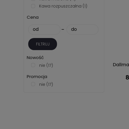
Kawa rozpuszczalna
(1)
Cena
-
FILTRUJ
Nowość
Dallm
nie
(17)
Promocja
8
nie
(17)