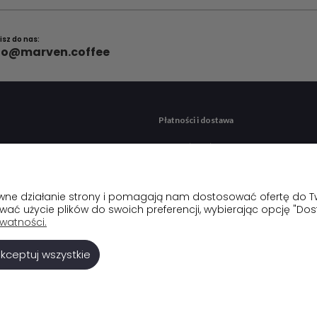
isz do nas:
fo@marven.coffee
Płatności i dostawa
enia
Formy płatności
onta
Czas i koszty dostawy
a
rawne działanie strony i pomagają nam dostosować ofertę do 
ować użycie plików do swoich preferencji, wybierając opcję "Dos
ywatności.
kceptuj wszystkie