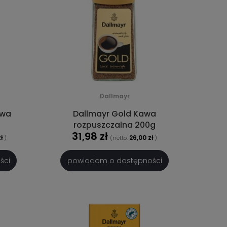
Dallmayr
awa
Dallmayr Gold Kawa
rozpuszczalna 200g
31,98 zł
ł
26,00 zł
)
(netto:
)
ści
powiadom o dostępności