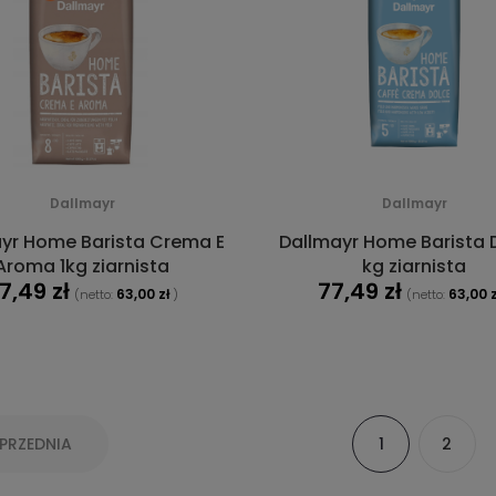
Dallmayr
Dallmayr
yr Home Barista Crema E
Dallmayr Home Barista D
Aroma 1kg ziarnista
kg ziarnista
7,49 zł
77,49 zł
63,00 zł
63,00 z
(netto:
)
(netto:
DO KOSZYKA
DO KOSZYKA
PRZEDNIA
1
2