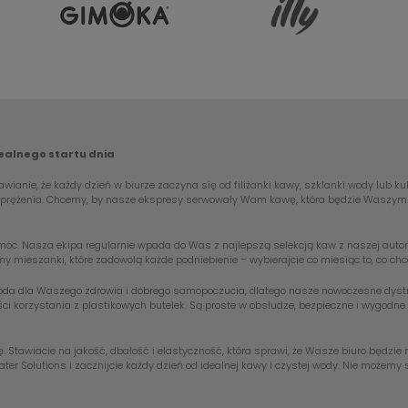
dealnego startu dnia
wianie, że każdy dzień w biurze zaczyna się od filiżanki kawy, szklanki wody lub k
odprężenia. Chcemy, by nasze ekspresy serwowały Wam kawę, która będzie Waszym c
óc. Nasza ekipa regularnie wpada do Was z najlepszą selekcją kaw z naszej autorski
my mieszanki, które zadowolą każde podniebienie – wybierajcie co miesiąc to, co c
woda dla Waszego zdrowia i dobrego samopoczucia, dlatego nasze nowoczesne dystryb
ci korzystania z plastikowych butelek. Są proste w obsłudze, bezpieczne i wygodne
ę. Stawiacie na jakość, dbałość i elastyczność, która sprawi, że Wasze biuro będz
ter Solutions i zacznijcie każdy dzień od idealnej kawy i czystej wody. Nie możem