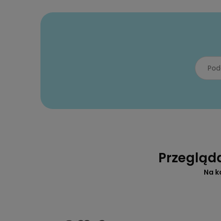
Przegląd
Na k