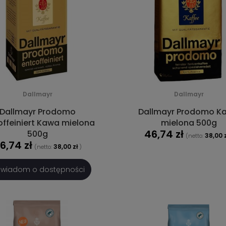
Dallmayr
Dallmayr
Dallmayr Prodomo
Dallmayr Prodomo K
offeiniert Kawa mielona
mielona 500g
46,74 zł
500g
38,00 z
(netto:
6,74 zł
38,00 zł
(netto:
)
DO KOSZYKA
wiadom o dostępności