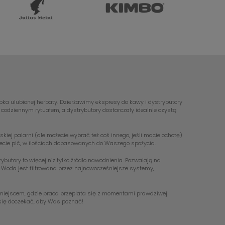
ubka ulubionej herbaty. Dzierżawimy ekspresy do kawy i dystrybutory
odziennym rytuałem, a dystrybutory dostarczały idealnie czystą
ej palarni (ale możecie wybrać też coś innego, jeśli macie ochotę)
hcecie pić, w ilościach dopasowanych do Waszego spożycia.
utory to więcej niż tylko źródło nawodnienia. Pozwalają na
. Woda jest filtrowana przez najnowocześniejsze systemy,
ie miejscem, gdzie praca przeplata się z momentami prawdziwej
y się doczekać, aby Was poznać!