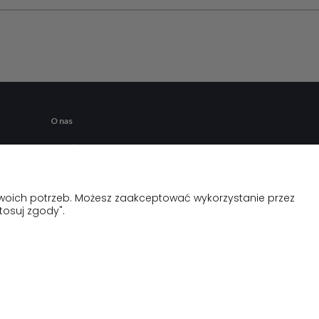
O nas
Kontakt
Twoich potrzeb. Możesz zaakceptować wykorzystanie przez
tosuj zgody".
Coffee&Water Solutions © 2024