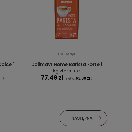
Dallmayr
olce 1
Dallmayr Home Barista Forte 1
kg ziarnista
77,49 zł
ł
63,00 zł
)
(netto:
)
DO KOSZYKA
NASTĘPNA