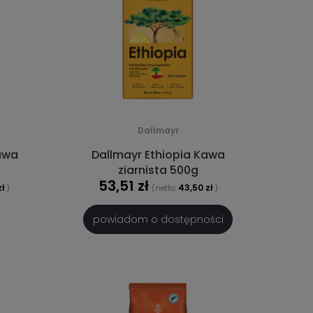
Dallmayr
awa
Dallmayr Ethiopia Kawa
ziarnista 500g
53,51 zł
ł
43,50 zł
)
(netto:
)
powiadom o dostępności