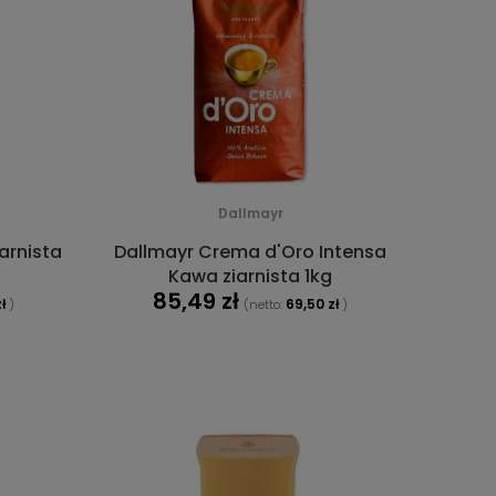
Dallmayr
arnista
Dallmayr Crema d'Oro Intensa
Kawa ziarnista 1kg
85,49 zł
ł
69,50 zł
)
(netto:
)
DO KOSZYKA