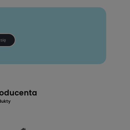
 się
roducenta
dukty