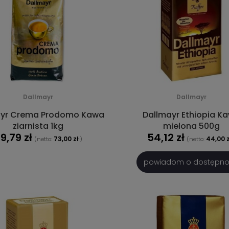
Dallmayr
Dallmayr
ayr Crema Prodomo Kawa
Dallmayr Ethiopia K
ziarnista 1kg
mielona 500g
9,79 zł
54,12 zł
73,00 zł
44,00 z
(netto:
)
(netto:
DO KOSZYKA
powiadom o dostępno