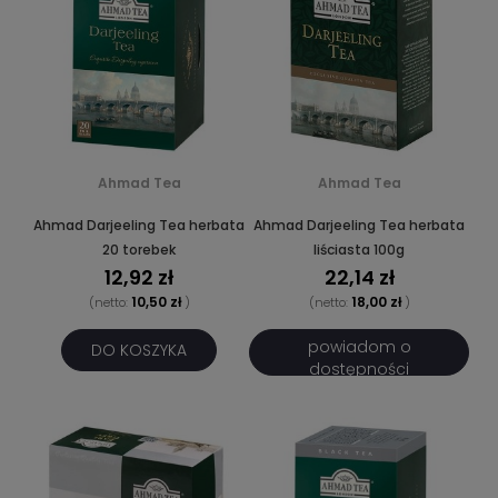
Ahmad Tea
Ahmad Tea
Ahmad Darjeeling Tea herbata
Ahmad Darjeeling Tea herbata
20 torebek
liściasta 100g
12,92 zł
22,14 zł
10,50 zł
18,00 zł
(netto:
)
(netto:
)
powiadom o
DO KOSZYKA
dostępności