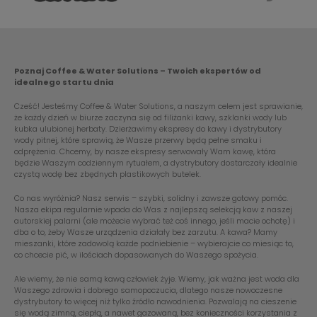
Poznaj Coffee & Water Solutions – Twoich ekspertów od
idealnego startu dnia
Cześć! Jesteśmy Coffee & Water Solutions, a naszym celem jest sprawianie,
że każdy dzień w biurze zaczyna się od filiżanki kawy, szklanki wody lub
kubka ulubionej herbaty. Dzierżawimy ekspresy do kawy i dystrybutory
wody pitnej, które sprawią, że Wasze przerwy będą pełne smaku i
odprężenia. Chcemy, by nasze ekspresy serwowały Wam kawę, która
będzie Waszym codziennym rytuałem, a dystrybutory dostarczały idealnie
czystą wodę bez zbędnych plastikowych butelek.
Co nas wyróżnia? Nasz serwis – szybki, solidny i zawsze gotowy pomóc.
Nasza ekipa regularnie wpada do Was z najlepszą selekcją kaw z naszej
autorskiej palarni (ale możecie wybrać też coś innego, jeśli macie ochotę) i
dba o to, żeby Wasze urządzenia działały bez zarzutu. A kawa? Mamy
mieszanki, które zadowolą każde podniebienie – wybierajcie co miesiąc to,
co chcecie pić, w ilościach dopasowanych do Waszego spożycia.
Ale wiemy, że nie samą kawą człowiek żyje. Wiemy, jak ważna jest woda dla
Waszego zdrowia i dobrego samopoczucia, dlatego nasze nowoczesne
dystrybutory to więcej niż tylko źródło nawodnienia. Pozwalają na cieszenie
się wodą zimną, ciepłą, a nawet gazowaną, bez konieczności korzystania z