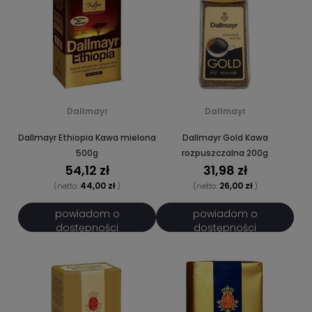
Dallmayr
Dallmayr
Dallmayr Ethiopia Kawa mielona
Dallmayr Gold Kawa
500g
rozpuszczalna 200g
54,12 zł
31,98 zł
44,00 zł
26,00 zł
(netto:
)
(netto:
)
powiadom o
powiadom o
dostępności
dostępności