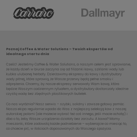
Poznaj Coffee & Water Solutions – Twoich ekspertów od
idealnego startu dnia
Cześć! Jesteśmy Coffee & Water Solutions, a naszym celem jest sprawianie,
że każdy dzień w biurze zaczyna się od filiżanki kawy, szklanki wody lub
kubka ulubionej herbaty. Dzierżawimy ekspresy do kawy i dystrybutory
wody pitnej, które sprawią, że Wasze przerwy będą pełne smaku i
odprężenia. Chcemy, by nasze ekspresy serwowały Wam kawę, która
będzie Waszym codziennym rytuałem, a dystrybutory dostarczały idealnie
czystą wodę bez zbędnych plastikowych butelek.
Co nas wyróżnia? Nasz serwis – szybki, solidny i zawsze gotowy pomóc.
Nasza ekipa regularnie wpada do Was z najlepszą selekcją kaw z naszej
autorskiej palarni (ale możecie wybrać też coś innego, jeśli macie ochotę) i
dba o to, żeby Wasze urządzenia działały bez zarzutu. A kawa? Mamy
mieszanki, które zadowolą każde podniebienie – wybierajcie co miesiąc to,
co chcecie pić, w ilościach dopasowanych do Waszego spożycia.