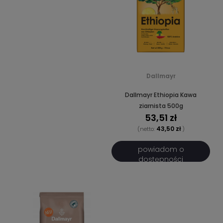
Dallmayr
Dallmayr Ethiopia Kawa
ziarnista 500g
53,51 zł
43,50 zł
(netto:
)
powiadom o
dostępności