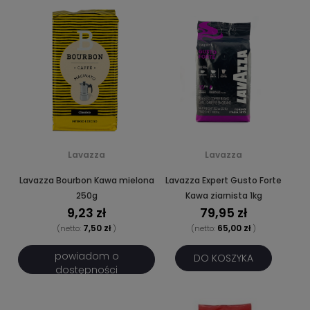
Lavazza
Lavazza
Lavazza Bourbon Kawa mielona
Lavazza Expert Gusto Forte
250g
Kawa ziarnista 1kg
9,23 zł
79,95 zł
7,50 zł
65,00 zł
(netto:
)
(netto:
)
powiadom o
DO KOSZYKA
dostępności