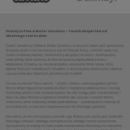
Poznaj Coffee & Water Solutions – Twoich ekspertów od
idealnego startu dnia
Cześć! Jesteśmy Coffee & Water Solutions, a naszym celem jest sprawianie,
że każdy dzień w biurze zaczyna się od filiżanki kawy, szklanki wody lub
kubka ulubionej herbaty. Dzierżawimy ekspresy do kawy i dystrybutory
wody pitnej, które sprawią, że Wasze przerwy będą pełne smaku i
odprężenia. Chcemy, by nasze ekspresy serwowały Wam kawę, która
będzie Waszym codziennym rytuałem, a dystrybutory dostarczały idealnie
czystą wodę bez zbędnych plastikowych butelek.
Co nas wyróżnia? Nasz serwis – szybki, solidny i zawsze gotowy pomóc.
Nasza ekipa regularnie wpada do Was z najlepszą selekcją kaw z naszej
autorskiej palarni (ale możecie wybrać też coś innego, jeśli macie ochotę) i
dba o to, żeby Wasze urządzenia działały bez zarzutu. A kawa? Mamy
mieszanki, które zadowolą każde podniebienie – wybierajcie co miesiąc to,
co chcecie pić, w ilościach dopasowanych do Waszego spożycia.
Ale wiemy, że nie samą kawą człowiek żyje. Wiemy, jak ważna jest woda dla
Waszego zdrowia i dobrego samopoczucia, dlatego nasze nowoczesne
dystrybutory to więcej niż tylko źródło nawodnienia. Pozwalają na cieszenie